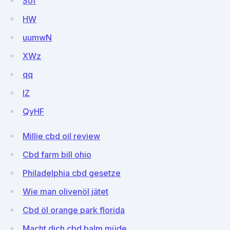
Sof
HW
uumwN
XWz
qq
lZ
QyHF
Millie cbd oil review
Cbd farm bill ohio
Philadelphia cbd gesetze
Wie man olivenöl jätet
Cbd öl orange park florida
Macht dich cbd balm müde_