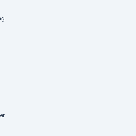
mg
l
er