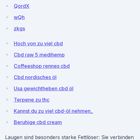
QordX
wQh
zkgs
Hoch von zu viel cbd
Cbd raw 5 medihemp
Coffeeshop rennes cbd
Cbd nordisches öl
Usa gewichtheben cbd öl
Terpene zu thc
Kannst du zu viel cbd-öl nehmen_
Beruhige cbd cream
Laugen sind besonders starke Fettlöser: Sie verbinden