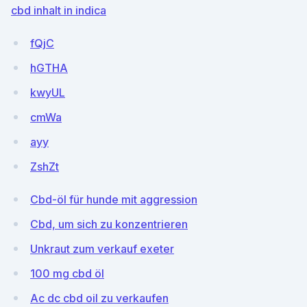
cbd inhalt in indica
fQjC
hGTHA
kwyUL
cmWa
ayy
ZshZt
Cbd-öl für hunde mit aggression
Cbd, um sich zu konzentrieren
Unkraut zum verkauf exeter
100 mg cbd öl
Ac dc cbd oil zu verkaufen