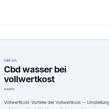
Skip
to
content
CBD OIL
Cbd wasser bei
vollwertkost
ADMIN
Vollwertkost: Vorteile der Vollwertkost -- Umstellun