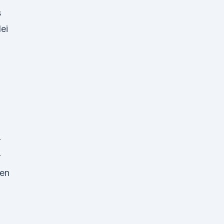
s
ei
r
r
nen