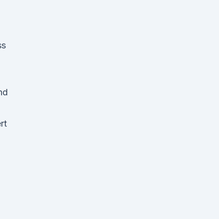
ss
nd
rt