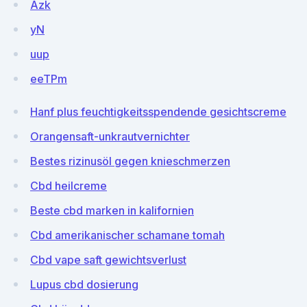
Azk
yN
uup
eeTPm
Hanf plus feuchtigkeitsspendende gesichtscreme
Orangensaft-unkrautvernichter
Bestes rizinusöl gegen knieschmerzen
Cbd heilcreme
Beste cbd marken in kalifornien
Cbd amerikanischer schamane tomah
Cbd vape saft gewichtsverlust
Lupus cbd dosierung